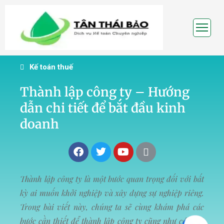
TRANG
CHỦ
Kế toán thuế
VỀ
Thành lập công ty – Hướng
CHÚNG
dẫn chi tiết để bắt đầu kinh
TÔI
doanh
DỊCH
VỤ
KẾ
TOÁN
Thành lập công ty là một bước quan trọng đối với bất
kỳ ai muốn khởi nghiệp và xây dựng sự nghiệp riêng.
THÀNH
Trong bài viết này, chúng ta sẽ cùng khám phá các
LẬP
bước cần thiết để thành lập công ty cũng như các thủ
DOANH