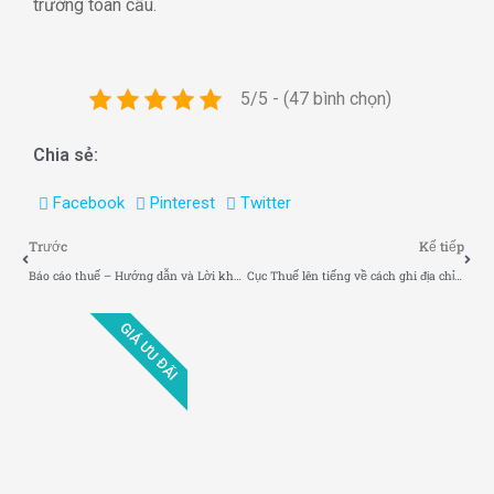
trường toàn cầu.
5/5 - (47 bình chọn)
Chia sẻ:
Facebook
Pinterest
Twitter
Trước
Kế tiếp
Báo cáo thuế – Hướng dẫn và Lời khuyên cho Doanh nghiệp
Cục Thuế lên tiếng về cách ghi địa chỉ trên hóa đơn điện tử từ 1.7
GIÁ ƯU ĐÃI