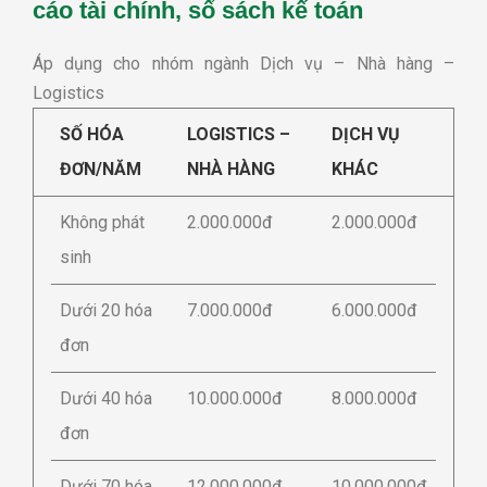
cáo tài chính, sổ sách kế toán
Áp dụng cho nhóm ngành Dịch vụ – Nhà hàng –
Logistics
SỐ HÓA
LOGISTICS –
DỊCH VỤ
ĐƠN/NĂM
NHÀ HÀNG
KHÁC
Không phát
2.000.000đ
2.000.000đ
sinh
Dưới 20 hóa
7.000.000đ
6.000.000đ
đơn
Dưới 40 hóa
10.000.000đ
8.000.000đ
đơn
Dưới 70 hóa
12.000.000đ
10.000.000đ