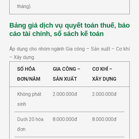
tháng).
Bảng giá dịch vụ quyết toán thuế, báo
cáo tài chính, sổ sách kế toán
Áp dụng cho nhóm ngành Gia công – Sản xuất – Cơ khí
– Xây dựng
SỐ HÓA
GIA CÔNG –
CƠ KHÍ –
ĐƠN/NĂM
SẢN XUẤT
XÂY DỰNG
Không phát
2.000.000đ
2.000.000đ
sinh
Dưới 20 hóa
8.000.000đ
8.000.000đ
đơn