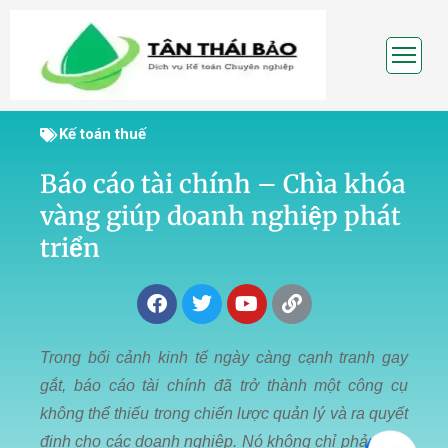
TRANG
CHỦ
Kế toán thuế
VỀ
Báo cáo tài chính – Chìa khóa
CHÚNG
vàng giúp doanh nghiệp phát
TÔI
triển
DỊCH
VỤ
KẾ
TOÁN
Trong bối cảnh kinh tế ngày càng cạnh tranh gay
gắt, báo cáo tài chính đã trở thành một công cụ
THÀNH
không thể thiếu trong chiến lược quản lý và ra quyết
LẬP
định cho các doanh nghiệp. Nó không chỉ phản ánh
DOANH